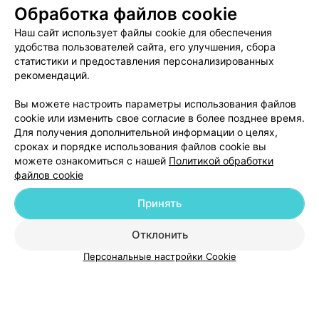
Обработка файлов cookie
О проекте
Новости проекта
Размещение рекламы
Наш сайт использует файлы cookie для обеспечения
Медицинский маркетинг
Публичный договор
удобства пользователей сайта, его улучшения, сбора
Пользовательское соглашение
Способы оплаты
статистики и предоставления персонализированных
рекомендаций.
Вакансии
Партнеры
Написать руководителю 103.by
Вы можете настроить параметры использования файлов
cookie или изменить свое согласие в более позднее время.
Написать в поддержку
Для получения дополнительной информации о целях,
Персональные настройки cookie
сроках и порядке использования файлов cookie вы
Обработка персональных данных
можете ознакомиться с нашей
Политикой обработки
файлов cookie
Принять
Отклонить
ВЫ ВЛАДЕЛЕЦ?
Персональные настройки Cookie
© 2026 ООО «Артокс Лаб», УНП 191700409
| 220012, Республика Беларусь,
г. Минск, улица Толбухина, 2, пом. 16 | help@103.by
Служба поддержки
+375 291212755