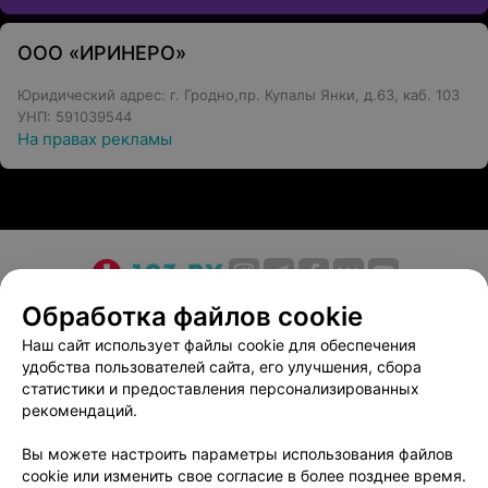
ООО «ИРИНЕРО»
Юридический адрес: г. Гродно,пр. Купалы Янки, д.63, каб. 103
УНП: 591039544
На правах рекламы
О проекте
Новости проекта
Размещение рекламы
Обработка файлов cookie
Медицинский маркетинг
Публичный договор
Наш сайт использует файлы cookie для обеспечения
удобства пользователей сайта, его улучшения, сбора
Пользовательское соглашение
Способы оплаты
статистики и предоставления персонализированных
Вакансии
Партнеры
рекомендаций.
Написать руководителю 103.by
Вы можете настроить параметры использования файлов
Написать в поддержку
cookie или изменить свое согласие в более позднее время.